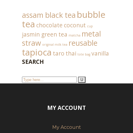
bubble
assam black tea
tea
chocolate
coconut
cup
metal
jasmin green tea
matcha
straw
reusable
original milk tea
tapioca
taro
thai
vanilla
tote bag
SEARCH
MY ACCOUNT
My Account